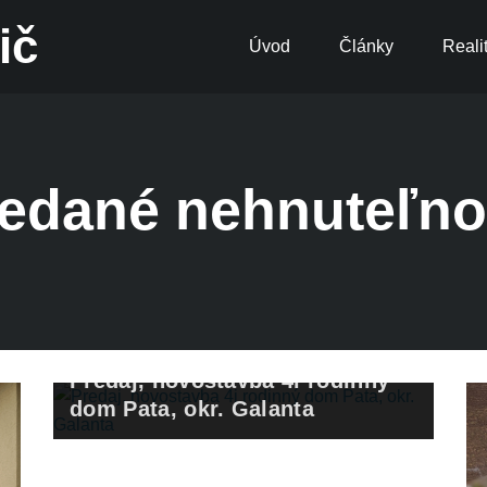
ič
Úvod
Články
Reali
edané nehnuteľno
Predaj, novostavba 4i rodinný
dom Pata, okr. Galanta