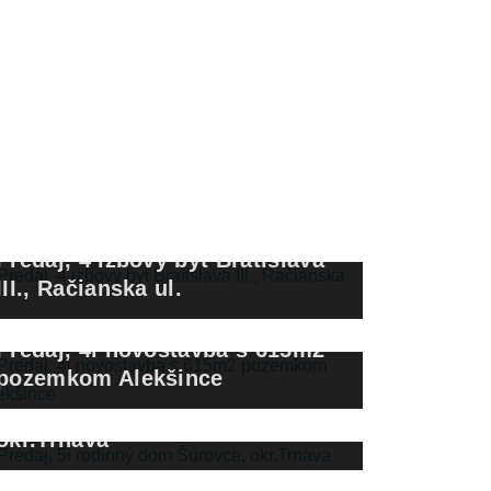
Predaj, 4 izbový byt Bratislava
III., Račianska ul.
Predaj, 4i novostavba s 615m2
pozemkom Alekšince
Predaj, 5i rodinný dom Šúrovce,
okr.Trnava