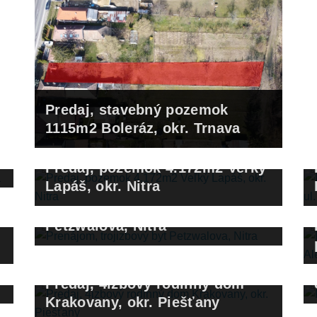
Predaj, stavebný pozemok
1115m2 Boleráz, okr. Trnava
Predaj, pozemok 4.172m2 Veľký
Lapáš, okr. Nitra
Prenájom, trojizbový byt
Petzwalova, Nitra
Predaj, 4izbový rodinný dom
Krakovany, okr. Piešťany