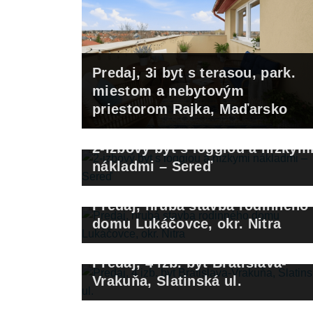
Predaj, 3i byt s terasou, park.
miestom a nebytovým
priestorom Rajka, Maďarsko
2-izbový byt s loggiou a nízkym
nákladmi – Sereď
Predaj, hrubá stavba rodinného
domu Lukáčovce, okr. Nitra
Licitovaná cena a navýšenie o 5.000€
Predaj, 4 izb. byt Bratislava-
Vrakuňa, Slatinská ul.