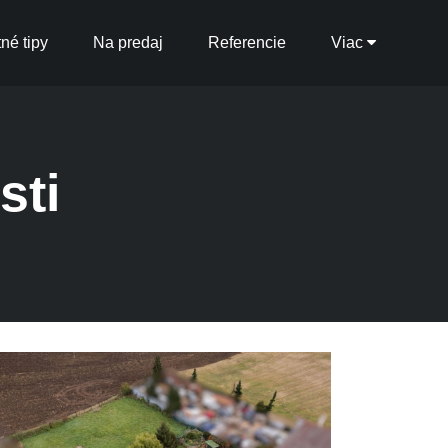
tné tipy
Na predaj
Referencie
Viac
sti