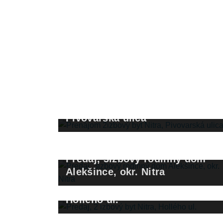
Prenájom 2izbový byt Nitra,
Pivovarská ulica
Predaj, 3izbový rodinný dom
Alekšince, okr. Nitra
Predaj, 2 izbový byt Nitra,
Hollého ul.