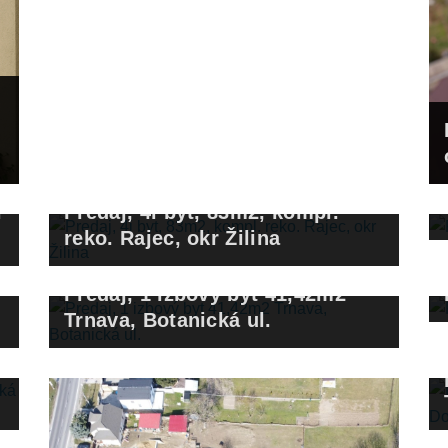
i
Predaj, 4i byt, 83m2, kompl.
reko. Rajec, okr Žilina
Predaj, 1 izbový byt 41,42m2
Trnava, Botanická ul.