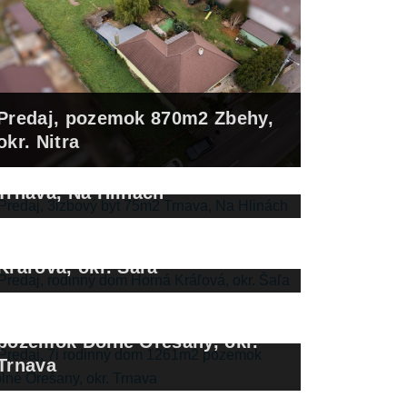
Predaj, pozemok 870m2 Zbehy,
okr. Nitra
Predaj, 3izbový byt 75m2
Trnava, Na Hlinách
Predaj, rodinný dom Horná
Kráľová, okr. Šaľa
Predaj, 7i rodinný dom 1261m2
pozemok Dolné Orešany, okr.
Trnava