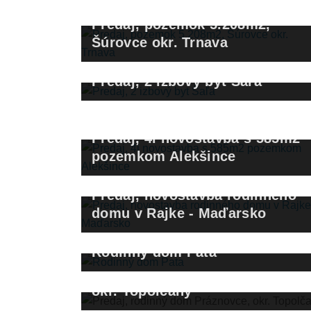
Predaj, pozemok 5.208m2,
Šúrovce okr. Trnava
Predaj, 2 izbový byt Šaľa
Predaj, 4i novostavba s 585m2
pozemkom Alekšince
Predaj, novostavba rodinného
domu v Rajke - Maďarsko
Pre výstavbu sme zabezpečovali aj komplet
Rodinný dom Pata
povolenia a projekty na prípojky a samotnú
Predaj, rodinný dom Práznovce,
stavbu.
okr. Topolčany
Pri predaji sme zabezpečili aj tlmočníka do