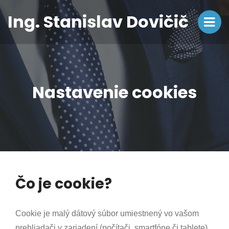
Ing. Stanislav Dovičič
Nastavenie cookies
Čo je cookie?
Cookie je malý dátový súbor umiestnený vo vašom
prehliadači v zariadení (počítači, smartfóne či tablete),