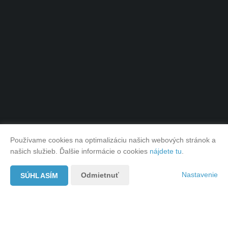
Používame cookies na optimalizáciu našich webových stránok a
našich služieb. Ďalšie informácie o cookies
nájdete tu
.
Nastavenie
Odmietnuť
SÚHLASÍM
Najnovšie články