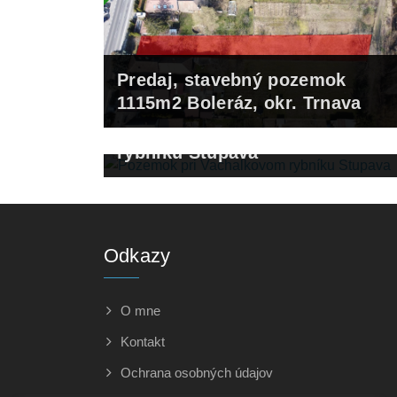
Predaj, stavebný pozemok
1115m2 Boleráz, okr. Trnava
Pozemok pri Vachalkovom
rybníku Stupava
Odkazy
O mne
Kontakt
Ochrana osobných údajov