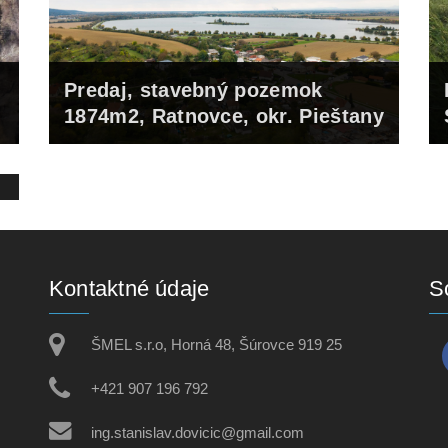
Predaj, stavebný pozemok
1874m2, Ratnovce, okr. Pieštany
54 990 Eur
Kontaktné údaje
S
ŠMEL s.r.o, Horná 48, Šúrovce 919 25
+421 907 196 792
ing.stanislav.dovicic@gmail.com