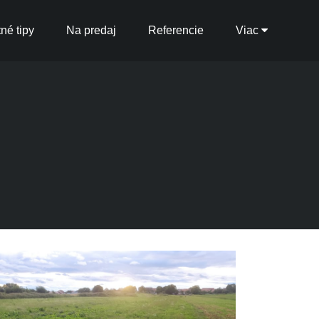
tné tipy
Na predaj
Referencie
Viac